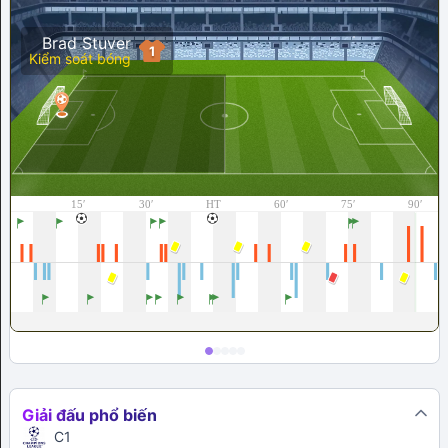
Giải đấu phổ biến
C1