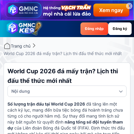
Đăng nhập
Đăng ký
Trang chủ
World Cup 2026 đá mấy trận? Lịch thi đấu thể thức mới nhất
World Cup 2026 đá mấy trận? Lịch thi
đấu thể thức mới nhất
Nội dung
Số lượng trận đấu tại World Cup 2026
đã tăng lên một
cách kỷ lục, mang đến bữa tiệc bóng đá hoành tráng chưa
từng có cho người hâm mộ. Sự thay đổi mang tính lịch sử
này bắt nguồn từ quyết định
nâng tổng số đội tuyển tham
dự
của Liên đoàn Bóng đá Quốc tế (FIFA). Định thức thi đấu
mới không chỉ kéo dài thời gian ngày hội mà còn trực tiếp