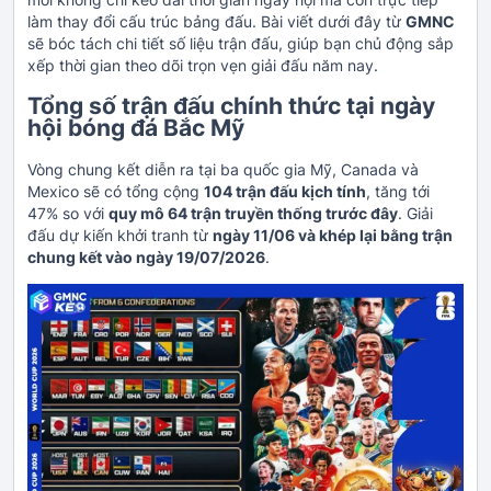
làm thay đổi cấu trúc bảng đấu. Bài viết dưới đây từ
GMNC
sẽ bóc tách chi tiết số liệu trận đấu, giúp bạn chủ động sắp
xếp thời gian theo dõi trọn vẹn giải đấu năm nay.
Tổng số trận đấu chính thức tại ngày
hội bóng đá Bắc Mỹ
Vòng chung kết diễn ra tại ba quốc gia Mỹ, Canada và
Mexico sẽ có tổng cộng
104 trận đấu kịch tính
, tăng tới
47% so với
quy mô 64 trận truyền thống trước đây
. Giải
đấu dự kiến khởi tranh từ
ngày 11/06 và khép lại bằng trận
chung kết vào ngày 19/07/2026
.