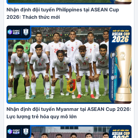
Nhận định đội tuyển Philippines tại ASEAN Cup
2026: Thách thức mới
Nhận định đội tuyển Myanmar tại ASEAN Cup 2026:
Lực lượng trẻ hóa quy mô lớn