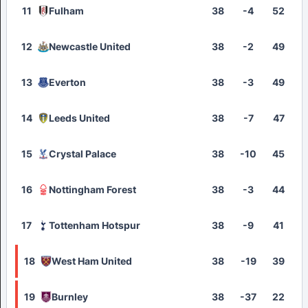
11
Fulham
38
-4
52
12
Newcastle United
38
-2
49
13
Everton
38
-3
49
14
Leeds United
38
-7
47
15
Crystal Palace
38
-10
45
16
Nottingham Forest
38
-3
44
17
Tottenham Hotspur
38
-9
41
18
West Ham United
38
-19
39
19
Burnley
38
-37
22