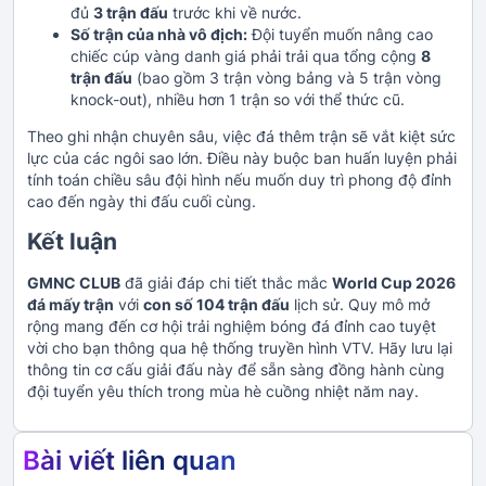
đủ
3 trận đấu
trước khi về nước.
Số trận của nhà vô địch:
Đội tuyển muốn nâng cao
chiếc cúp vàng danh giá phải trải qua tổng cộng
8
trận đấu
(bao gồm 3 trận vòng bảng và 5 trận vòng
knock-out), nhiều hơn 1 trận so với thể thức cũ.
Theo ghi nhận chuyên sâu, việc đá thêm trận sẽ vắt kiệt sức
lực của các ngôi sao lớn. Điều này buộc ban huấn luyện phải
tính toán chiều sâu đội hình nếu muốn duy trì phong độ đỉnh
cao đến ngày thi đấu cuối cùng.
Kết luận
GMNC CLUB
đã giải đáp chi tiết thắc mắc
World Cup 2026
đá mấy trận
với
con số 104 trận đấu
lịch sử. Quy mô mở
rộng mang đến cơ hội trải nghiệm bóng đá đỉnh cao tuyệt
vời cho bạn thông qua hệ thống truyền hình VTV. Hãy lưu lại
thông tin cơ cấu giải đấu này để sẵn sàng đồng hành cùng
đội tuyển yêu thích trong mùa hè cuồng nhiệt năm nay.
Bài viết liên quan