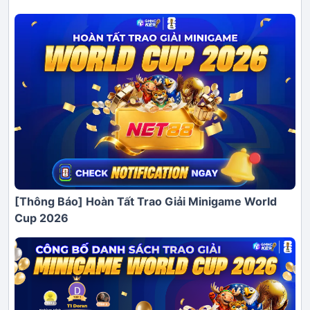
[Thông Báo] Hoàn Tất Trao Giải Minigame World
Cup 2026