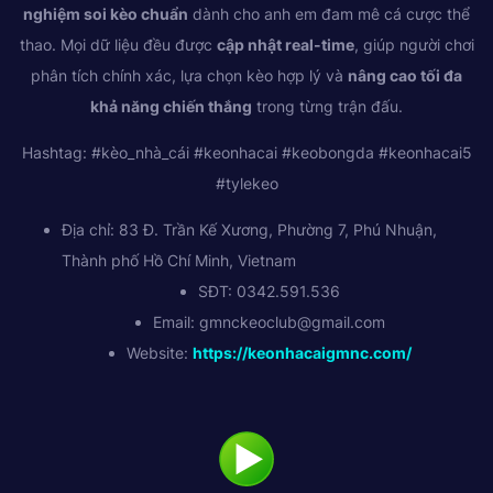
nghiệm soi kèo chuẩn
dành cho anh em đam mê cá cược thể
thao. Mọi dữ liệu đều được
cập nhật real-time
, giúp người chơi
phân tích chính xác, lựa chọn kèo hợp lý và
nâng cao tối đa
khả năng chiến thắng
trong từng trận đấu.
Hashtag: #kèo_nhà_cái #keonhacai #keobongda #keonhacai5
#tylekeo
Địa chỉ: 83 Đ. Trần Kế Xương, Phường 7, Phú Nhuận,
Thành phố Hồ Chí Minh, Vietnam
SĐT: 0342.591.536
Email:
gmnckeoclub@gmail.com
Website:
https://keonhacaigmnc.com/