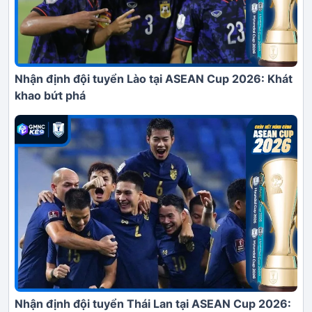
Nhận định đội tuyển Lào tại ASEAN Cup 2026: Khát
khao bứt phá
Nhận định đội tuyển Thái Lan tại ASEAN Cup 2026: