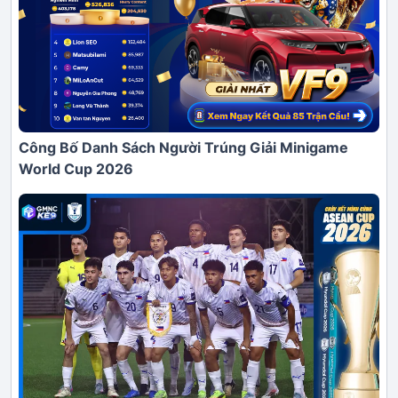
Công Bố Danh Sách Người Trúng Giải Minigame
World Cup 2026