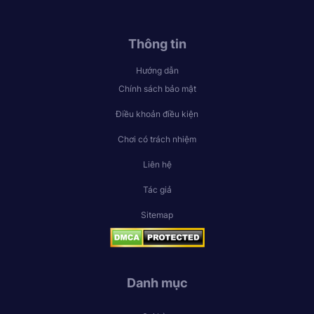
Thông tin
Hướng dẫn
Chính sách bảo mật
Điều khoản điều kiện
Chơi có trách nhiệm
Liên hệ
Tác giả
Sitemap
Danh mục