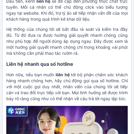
Đầu tiên, kênh
liên hệ
sẽ đề cập đến phương thức chat trực
tuyến. Mỗi cá nhân có thể chủ động click vào biểu tượng
ngay tại website. Khi đó, trợ lý ảo sẽ tiếp nhận vấn đề của mọi
khách hàng trong quá trình kê khai dữ liệu.
Hệ thống của chúng tôi sẽ bắt đầu rà soát và kiểm tra đầy
đủ. Từ đó đưa ra được hướng giải quyết nhanh chóng cũng
như phù hợp để người dùng áp dụng ngay. Đây được xem là
một hướng giải quyết nhanh chóng chỉ trong khoảng vài phút
mà không cần phải thao tác rườm rà.
Liên hệ nhanh qua số hotline
Hơn nữa, nếu bạn muốn
liên hệ
tới bộ phận chăm sóc khách
hàng nhanh chóng hơn, hãy chủ động gọi qua số hotline. Chỉ
với một cuộc gọi duy nhất, nhân viên của chúng tôi sẽ tiếp
cận và trao đổi trực tiếp với bạn. Mọi tình huống sẽ được trình
bày rõ ràng cũng như có thể nhận về câu trả lời ngay lập tức.