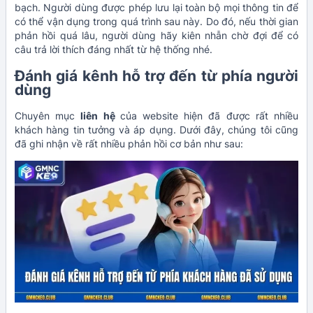
bạch. Người dùng được phép lưu lại toàn bộ mọi thông tin để
có thể vận dụng trong quá trình sau này. Do đó, nếu thời gian
phản hồi quá lâu, người dùng hãy kiên nhẫn chờ đợi để có
câu trả lời thích đáng nhất từ hệ thống nhé.
Đánh giá kênh hỗ trợ đến từ phía người
dùng
Chuyên mục
liên hệ
của website hiện đã được rất nhiều
khách hàng tin tưởng và áp dụng. Dưới đây, chúng tôi cũng
đã ghi nhận về rất nhiều phản hồi cơ bản như sau: