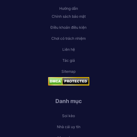
Hướng dẫn
Chính sách bảo mật
Điều khoản điều kiện
Chơi có trách nhiệm
Liên hệ
Tác giả
Sitemap
Danh mục
Soi kèo
Nhà cái uy tín