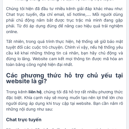
Chúng tôi hiện đã đầu tư nhiều kênh giải đáp khác nhau như:
Chat trực tuyến, địa chỉ email, số hotline,…. Mỗi người dùng
phải chủ động nắm bắt được trục trặc mà mình đang gặp
phải. Từ đó áp dụng đúng để nâng cao hiệu quả trải nghiệm
online.
Tất nhiên, trong quá trình thực hiện, hệ thống sẽ giữ bảo mật
tuyệt đối các cuộc trò chuyện. Chính vì vậy, nếu hệ thống yêu
cầu kê khai những thông tin cá nhân, bạn hãy chủ động và
đừng lo lắng. Website cam kết mọi thông tin được mã hóa an
toàn bằng công nghệ hiện đại nhất.
Các phương thức hỗ trợ chủ yếu tại
website là gì?
Trong kênh
liên hệ
, chúng tôi đã hỗ trợ rất nhiều phương thức
đặc biệt. Khía cạnh này sẽ mong muốn tạo nên lợi thế lớn cho
người dùng áp dụng khi truy cập tại website. Bạn cần nắm rõ
những nội dung như sau:
Chat trực tuyến