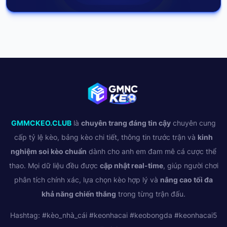
GMMCKEO.CLUB
là
chuyên trang đáng tin cậy
chuyên cung
cấp tỷ lệ kèo, bảng kèo chi tiết, thông tin trước trận và
kinh
nghiệm soi kèo chuẩn
dành cho anh em đam mê cá cược thể
thao. Mọi dữ liệu đều được
cập nhật real-time
, giúp người chơi
phân tích chính xác, lựa chọn kèo hợp lý và
nâng cao tối đa
khả năng chiến thắng
trong từng trận đấu.
Hashtag: #kèo_nhà_cái #keonhacai #keobongda #keonhacai5