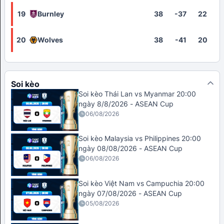
19
Burnley
38
-37
22
20
Wolves
38
-41
20
Soi kèo
Soi kèo Thái Lan vs Myanmar 20:00
ngày 8/8/2026 - ASEAN Cup
06/08/2026
Soi kèo Malaysia vs Philippines 20:00
ngày 08/08/2026 - ASEAN Cup
06/08/2026
Soi kèo Việt Nam vs Campuchia 20:00
ngày 07/08/2026 - ASEAN Cup
05/08/2026