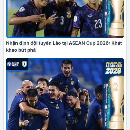
Nhận định đội tuyển Lào tại ASEAN Cup 2026: Khát
khao bứt phá