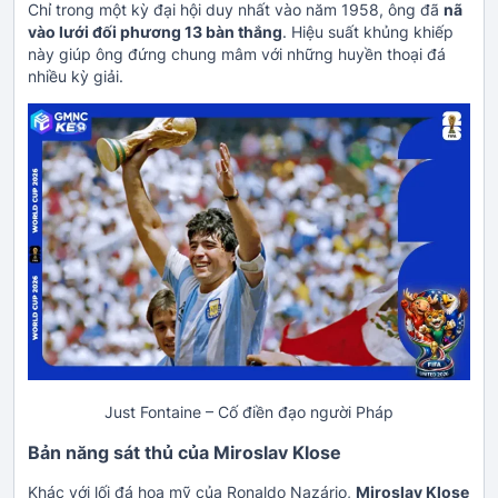
Chỉ trong một kỳ đại hội duy nhất vào năm 1958, ông đã
nã
vào lưới đối phương 13 bàn thắng
. Hiệu suất khủng khiếp
này giúp ông đứng chung mâm với những huyền thoại đá
nhiều kỳ giải.
Just Fontaine – Cố điền đạo người Pháp
Bản năng sát thủ của Miroslav Klose
Khác với lối đá hoa mỹ của Ronaldo Nazário,
Miroslav Klose