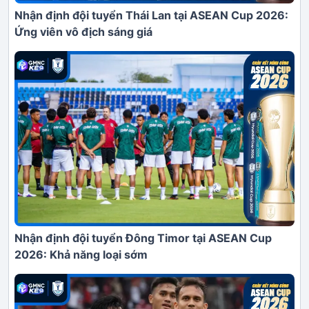
Nhận định đội tuyển Thái Lan tại ASEAN Cup 2026:
Ứng viên vô địch sáng giá
Nhận định đội tuyển Đông Timor tại ASEAN Cup
2026: Khả năng loại sớm