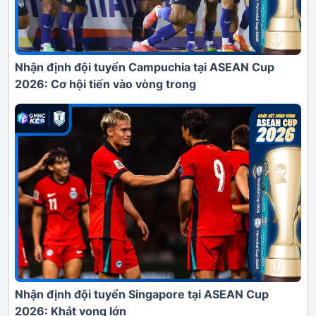
Nhận định đội tuyển Campuchia tại ASEAN Cup
2026: Cơ hội tiến vào vòng trong
Nhận định đội tuyển Singapore tại ASEAN Cup
2026: Khát vọng lớn