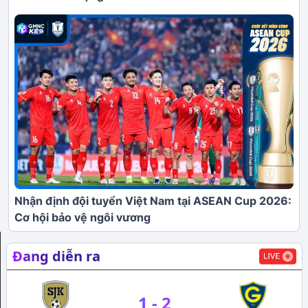
Nhận định đội tuyển Việt Nam tại ASEAN Cup 2026:
Cơ hội bảo vệ ngôi vương
Đang diễn ra
1
-
2