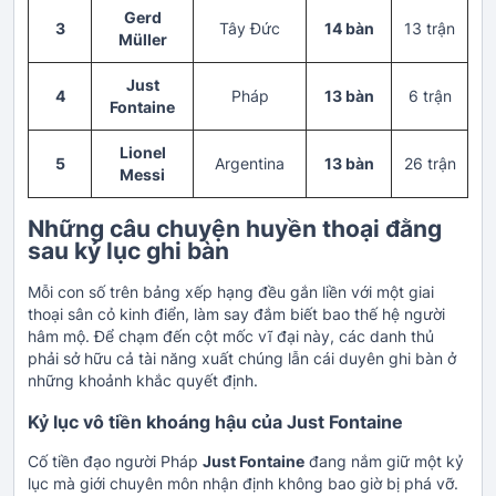
Gerd
3
Tây Đức
14 bàn
13 trận
Müller
Just
4
Pháp
13 bàn
6 trận
Fontaine
Lionel
5
Argentina
13 bàn
26 trận
Messi
Những câu chuyện huyền thoại đằng
sau kỷ lục ghi bàn
Mỗi con số trên bảng xếp hạng đều gắn liền với một giai
thoại sân cỏ kinh điển, làm say đắm biết bao thế hệ người
hâm mộ. Để chạm đến cột mốc vĩ đại này, các danh thủ
phải sở hữu cả tài năng xuất chúng lẫn cái duyên ghi bàn ở
những khoảnh khắc quyết định.
Kỷ lục vô tiền khoáng hậu của Just Fontaine
Cố tiền đạo người Pháp
Just Fontaine
đang nắm giữ một kỷ
lục mà giới chuyên môn nhận định không bao giờ bị phá vỡ.