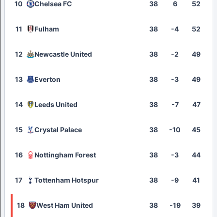
10
Chelsea FC
38
6
52
11
Fulham
38
-4
52
12
Newcastle United
38
-2
49
13
Everton
38
-3
49
14
Leeds United
38
-7
47
15
Crystal Palace
38
-10
45
16
Nottingham Forest
38
-3
44
17
Tottenham Hotspur
38
-9
41
18
West Ham United
38
-19
39