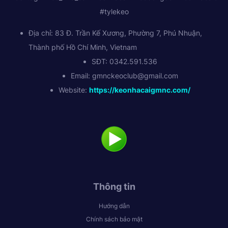
#tylekeo
Địa chỉ: 83 Đ. Trần Kế Xương, Phường 7, Phú Nhuận,
Thành phố Hồ Chí Minh, Vietnam
SĐT: 0342.591.536
Email:
gmnckeoclub@gmail.com
Website:
https://keonhacaigmnc.com/
Thông tin
Hướng dẫn
Chính sách bảo mật