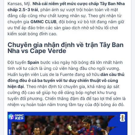
Kansas, Mỹ.
Nhà cái niêm yết mức cược chấp Tây Ban Nha
chấp 2.5-3 trái
, phản ánh sự vượt trội hoàn toàn về mặt
đẳng cấp cũng như chất lượng nhân sự. Theo ghi nhận từ
chuyên gia
GMNC CLUB
, đội bóng xứ bò tót đang nắm giữ
ưu thế áp đảo trên các sàn giao dịch nhờ sở hữu lối chơi
kiểm soát bóng đỉnh cao.
Chuyên gia nhận định về trận Tây Ban
Nha vs Cape Verde
Đội tuyển
Spain
bước vào ngày hội bóng đá lớn nhất hành
tinh với tư cách là ứng cử viên hàng đầu cho ngôi vương.
Huấn luyện viên Luis de la Fuente đang sở hữu
dàn cầu thủ
đồng đều ở cả ba tuyến với tư duy chiến thuật vô cùng
hiện đại
. Theo nhận định từ chuyên gia
, khả năng áp sát
cường độ cao sẽ giúp họ dễ dàng bóp nghẹt khu trung
tuyến đối phương. Chiến thắng đậm đà để tạo lợi thế sớm là
nhiệm vụ hoàn toàn nằm trong tầm tay của đội bóng áo đỏ.