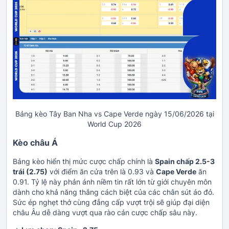
Bảng kèo Tây Ban Nha vs Cape Verde ngày 15/06/2026 tại
World Cup 2026
Kèo châu Á
Bảng kèo hiển thị mức cược chấp chính là
Spain
chấp 2.5-3
trái (2.75)
với điểm ăn cửa trên là 0.93 và
Cape Verde
ăn
0.91. Tỷ lệ này phản ánh niềm tin rất lớn từ giới chuyên môn
dành cho khả năng thắng cách biệt của các chân sút áo đỏ.
Sức ép nghẹt thở cùng đẳng cấp vượt trội sẽ giúp đại diện
châu Âu dễ dàng vượt qua rào cản cược chấp sâu này.