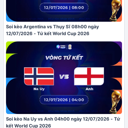
Soi kèo Argentina vs Thụy Sĩ 08h00 ngày
12/07/2026 - Tứ kết World Cup 2026
Soi kèo Na Uy vs Anh 04h00 ngày 12/07/2026 - Tứ
kết World Cup 2026