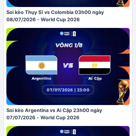
Soi kèo Thụy Sĩ vs Colombia 03h00 ngày
08/07/2026 - World Cup 2026
Soi kèo Argentina vs Ai Cập 23h00 ngày
07/07/2026 - World Cup 2026