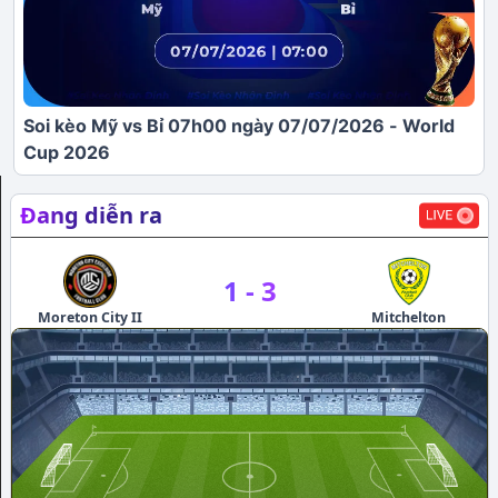
Soi kèo Mỹ vs Bỉ 07h00 ngày 07/07/2026 - World
Cup 2026
Đang diễn ra
1
-
3
Moreton City II
Mitchelton