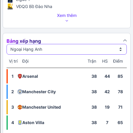
VĐQG Bồ Đào Nha
Xem thêm
Bảng xếp hạng
Ngoại Hạng Anh
Vị trí
Đội
Trận
HS
Điểm
1
Arsenal
38
44
85
2
Manchester City
38
42
78
3
Manchester United
38
19
71
4
Aston Villa
38
7
65