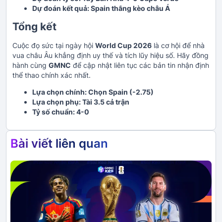
Dự đoán kết quả: Spain thắng kèo châu Á
Tổng kết
Cuộc đọ sức tại ngày hội
World Cup 2026
là cơ hội để nhà
vua châu Âu khẳng định uy thế và tích lũy hiệu số. Hãy đồng
hành cùng
GMNC
để cập nhật liên tục các bản tin nhận định
thể thao chính xác nhất.
Lựa chọn chính: Chọn Spain (-2.75)
Lựa chọn phụ: Tài 3.5 cả trận
Tỷ số chuẩn: 4-0
Bài viết liên quan