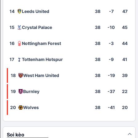
14
Leeds United
38
-7
47
15
Crystal Palace
38
-10
45
16
Nottingham Forest
38
-3
44
17
Tottenham Hotspur
38
-9
41
18
West Ham United
38
-19
39
19
Burnley
38
-37
22
20
Wolves
38
-41
20
Soi kèo