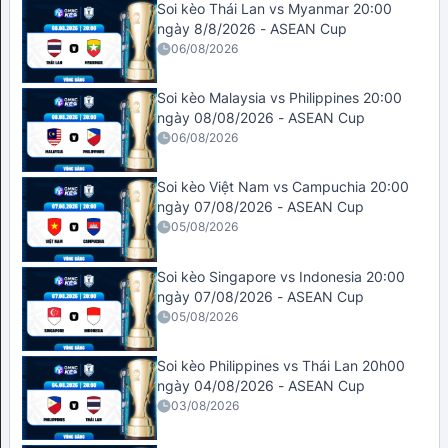
Soi kèo Thái Lan vs Myanmar 20:00
ngày 8/8/2026 - ASEAN Cup
06/08/2026
Soi kèo Malaysia vs Philippines 20:00
ngày 08/08/2026 - ASEAN Cup
06/08/2026
Soi kèo Việt Nam vs Campuchia 20:00
ngày 07/08/2026 - ASEAN Cup
05/08/2026
Soi kèo Singapore vs Indonesia 20:00
ngày 07/08/2026 - ASEAN Cup
05/08/2026
Soi kèo Philippines vs Thái Lan 20h00
ngày 04/08/2026 - ASEAN Cup
03/08/2026