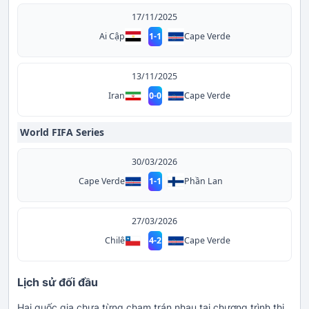
17/11/2025
Ai Cập
1
-
1
Cape Verde
13/11/2025
Iran
0
-
0
Cape Verde
World FIFA Series
30/03/2026
Cape Verde
1
-
1
Phần Lan
27/03/2026
Chilê
4
-
2
Cape Verde
Lịch sử đối đầu
Hai quốc gia chưa từng chạm trán nhau tại chương trình thi