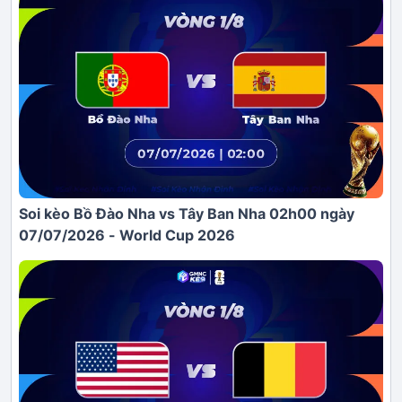
Soi kèo Bồ Đào Nha vs Tây Ban Nha 02h00 ngày
07/07/2026 - World Cup 2026