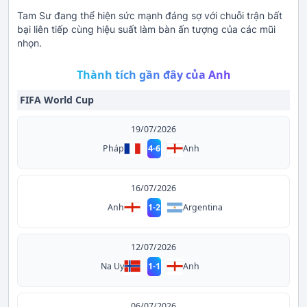
Tam Sư đang thể hiện sức mạnh đáng sợ với chuỗi trận bất
bại liên tiếp cùng hiệu suất làm bàn ấn tượng của các mũi
nhọn.
Thành tích gần đây của Anh
FIFA World Cup
19/07/2026
Pháp
4
-
6
Anh
16/07/2026
Anh
1
-
2
Argentina
12/07/2026
Na Uy
1
-
1
Anh
06/07/2026