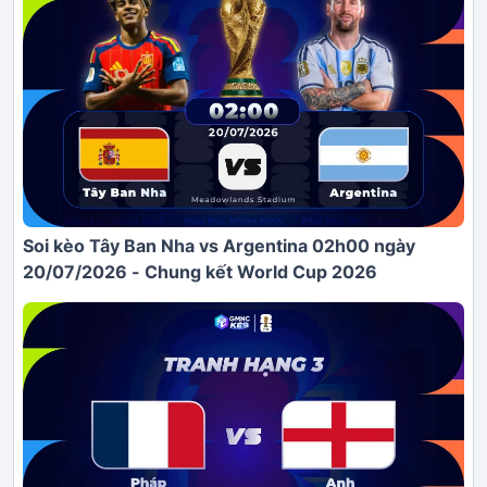
Soi kèo Tây Ban Nha vs Argentina 02h00 ngày
20/07/2026 - Chung kết World Cup 2026