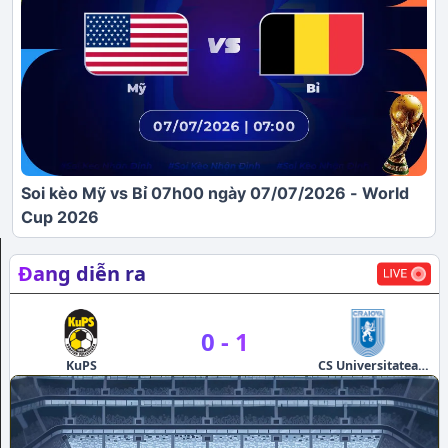
Soi kèo Mỹ vs Bỉ 07h00 ngày 07/07/2026 - World
Cup 2026
Đang diễn ra
0
-
1
KuPS
CS Universitatea
Craiova