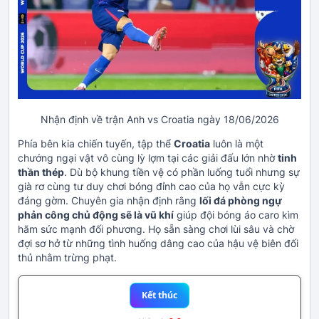
Nhận định về trận Anh vs Croatia ngày 18/06/2026
Phía bên kia chiến tuyến, tập thể
Croatia
luôn là một
chướng ngại vật vô cùng lỳ lợm tại các giải đấu lớn nhờ
tinh
thần thép
. Dù bộ khung tiền vệ có phần luống tuổi nhưng sự
già rơ cùng tư duy chơi bóng đỉnh cao của họ vẫn cực kỳ
đáng gờm. Chuyên gia
nhận định rằng
lối đá phòng ngự
phản công chủ động sẽ là vũ khí
giúp đội bóng áo caro kìm
hãm sức mạnh đối phương. Họ sẵn sàng chơi lùi sâu và chờ
đợi sơ hở từ những tình huống dâng cao của hậu vệ biên đối
thủ nhằm trừng phạt.
Kết thúc