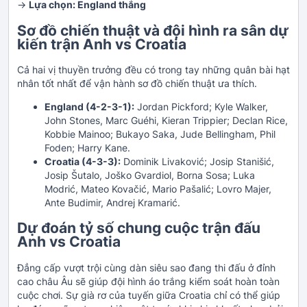
->
Lựa chọn: England thắng
Sơ đồ chiến thuật và đội hình ra sân dự
kiến trận Anh vs Croatia
Cả hai vị thuyền trưởng đều có trong tay những quân bài hạt
nhân tốt nhất để vận hành sơ đồ chiến thuật ưa thích.
England (4-2-3-1):
Jordan Pickford; Kyle Walker,
John Stones, Marc Guéhi, Kieran Trippier; Declan Rice,
Kobbie Mainoo; Bukayo Saka, Jude Bellingham, Phil
Foden; Harry Kane.
Croatia (4-3-3):
Dominik Livaković; Josip Stanišić,
Josip Šutalo, Joško Gvardiol, Borna Sosa; Luka
Modrić, Mateo Kovačić, Mario Pašalić; Lovro Majer,
Ante Budimir, Andrej Kramarić.
Dự đoán tỷ số chung cuộc trận đấu
Anh vs Croatia
Đẳng cấp vượt trội cùng dàn siêu sao đang thi đấu ở đỉnh
cao châu Âu sẽ giúp đội hình áo trắng kiểm soát hoàn toàn
cuộc chơi. Sự già rơ của tuyến giữa Croatia chỉ có thể giúp