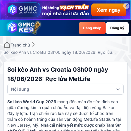
Đăng nhập
Đăng ký
Trang chủ
Soi kèo Anh vs Croatia 03h00 ngày 18/06/2026: Rực lửa
MetLife
Soi kèo Anh vs Croatia 03h00 ngày
18/06/2026: Rực lửa MetLife
Nội dung
Soi kèo World Cup 2026
mang đến màn đọ sức đỉnh cao
giữa đương kim á quân châu Âu và đại diện vùng Balkan
đầy lỳ lợm. Trận chiến rực lửa này sẽ được tổ chức trên
thảm cỏ hoành tráng của sân vận động MetLife Stadium tại
New Jersey, Mỹ.
Nhà cái niêm yết mức cược chấp Tam Sư
chấp 0.5-1 trái
, chứng tỏ sự đánh giá vượt trội về dàn siêu