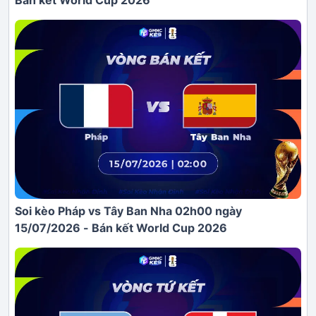
Soi kèo Pháp vs Tây Ban Nha 02h00 ngày
15/07/2026 - Bán kết World Cup 2026