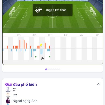
Giải đấu phổ biến
C1
C2
Ngoại hạng Anh