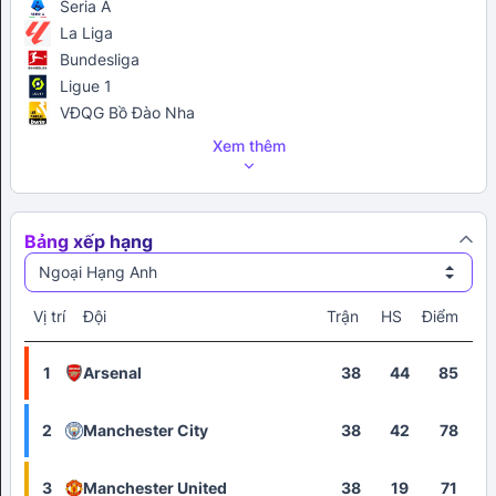
Seria A
La Liga
Bundesliga
Ligue 1
VĐQG Bồ Đào Nha
Xem thêm
Bảng xếp hạng
Ngoại Hạng Anh
Vị trí
Đội
Trận
HS
Điểm
1
Arsenal
38
44
85
2
Manchester City
38
42
78
3
Manchester United
38
19
71