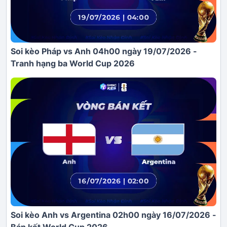
Soi kèo Pháp vs Anh 04h00 ngày 19/07/2026 -
Tranh hạng ba World Cup 2026
Soi kèo Anh vs Argentina 02h00 ngày 16/07/2026 -
Bán kết World Cup 2026