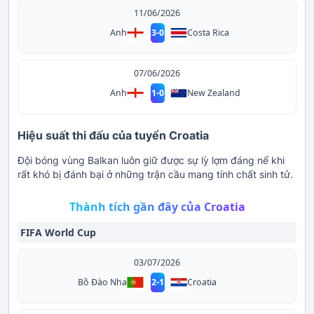
11/06/2026
Anh
3
-
0
Costa Rica
07/06/2026
Anh
1
-
0
New Zealand
Hiệu suất thi đấu của tuyển Croatia
Đội bóng vùng Balkan luôn giữ được sự lỳ lợm đáng nể khi
rất khó bị đánh bại ở những trận cầu mang tính chất sinh tử.
Thành tích gần đây của Croatia
FIFA World Cup
03/07/2026
Bồ Đào Nha
2
-
1
Croatia