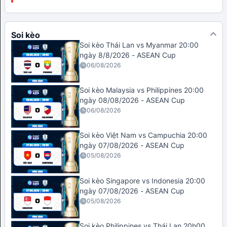
Soi kèo
Soi kèo Thái Lan vs Myanmar 20:00
ngày 8/8/2026 - ASEAN Cup
06/08/2026
Soi kèo Malaysia vs Philippines 20:00
ngày 08/08/2026 - ASEAN Cup
06/08/2026
Soi kèo Việt Nam vs Campuchia 20:00
ngày 07/08/2026 - ASEAN Cup
05/08/2026
Soi kèo Singapore vs Indonesia 20:00
ngày 07/08/2026 - ASEAN Cup
05/08/2026
Soi kèo Philippines vs Thái Lan 20h00