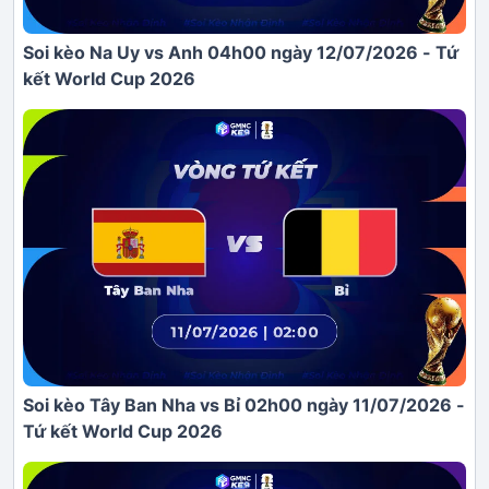
Soi kèo Na Uy vs Anh 04h00 ngày 12/07/2026 - Tứ
kết World Cup 2026
Soi kèo Tây Ban Nha vs Bỉ 02h00 ngày 11/07/2026 -
Tứ kết World Cup 2026