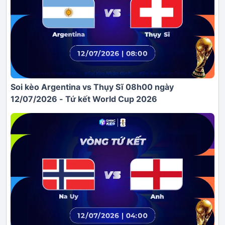
Soi kèo Argentina vs Thụy Sĩ 08h00 ngày
12/07/2026 - Tứ kết World Cup 2026