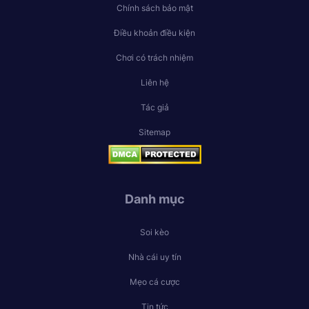
Chính sách bảo mật
Điều khoản điều kiện
Chơi có trách nhiệm
Liên hệ
Tác giả
Sitemap
Danh mục
Soi kèo
Nhà cái uy tín
Mẹo cá cược
Tin tức