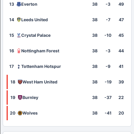
13
Everton
38
-3
49
14
Leeds United
38
-7
47
15
Crystal Palace
38
-10
45
16
Nottingham Forest
38
-3
44
17
Tottenham Hotspur
38
-9
41
18
West Ham United
38
-19
39
19
Burnley
38
-37
22
20
Wolves
38
-41
20