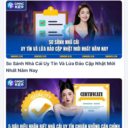
So Sánh Nhà Cái Uy Tín Và Lừa Đảo Cập Nhật Mới
Nhất Năm Nay