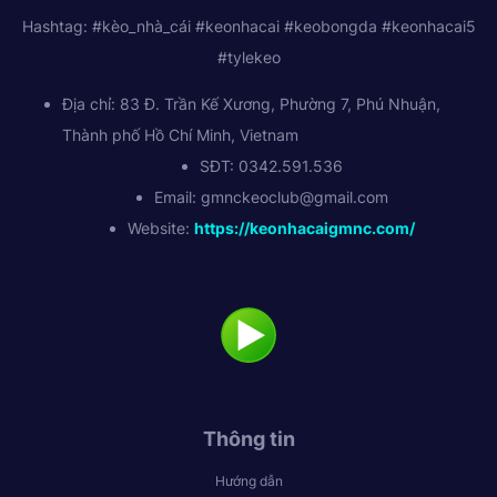
Hashtag: #kèo_nhà_cái #keonhacai #keobongda #keonhacai5
#tylekeo
Địa chỉ: 83 Đ. Trần Kế Xương, Phường 7, Phú Nhuận,
Thành phố Hồ Chí Minh, Vietnam
SĐT: 0342.591.536
Email:
gmnckeoclub@gmail.com
Website:
https://keonhacaigmnc.com/
Thông tin
Hướng dẫn