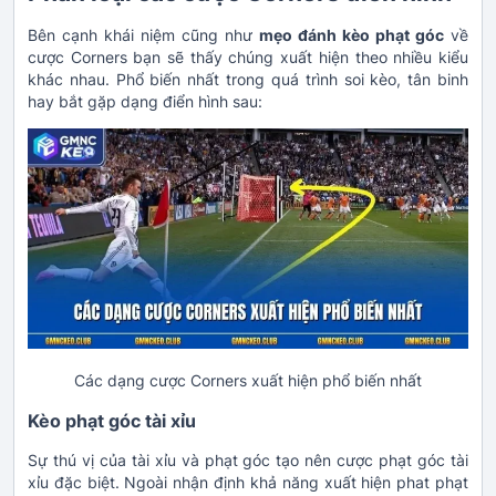
Bên cạnh khái niệm cũng như
mẹo đánh kèo phạt góc
về
cược Corners bạn sẽ thấy chúng xuất hiện theo nhiều kiểu
khác nhau. Phổ biến nhất trong quá trình soi kèo, tân binh
hay bắt gặp dạng điển hình sau:
Các dạng cược Corners xuất hiện phổ biến nhất
Kèo phạt góc tài xỉu
Sự thú vị của tài xỉu và phạt góc tạo nên cược phạt góc tài
xỉu đặc biệt. Ngoài nhận định khả năng xuất hiện phat phạt