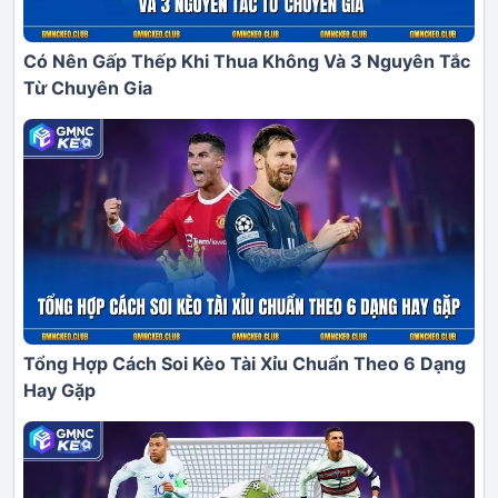
Có Nên Gấp Thếp Khi Thua Không Và 3 Nguyên Tắc
Từ Chuyên Gia
Tổng Hợp Cách Soi Kèo Tài Xỉu Chuẩn Theo 6 Dạng
Hay Gặp