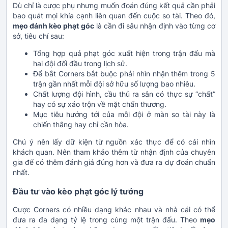
Dù chỉ là cược phụ nhưng muốn đoán đúng kết quả cần phải
bao quát mọi khía cạnh liên quan đến cuộc so tài. Theo đó,
mẹo đánh kèo phạt góc
là cần đi sâu nhận định vào từng cơ
sở, tiêu chí sau:
Tổng hợp quả phạt góc xuất hiện trong trận đấu mà
hai đội đối đầu trong lịch sử.
Để bắt Corners bắt buộc phải nhìn nhận thêm trong 5
trận gần nhất mỗi đội sở hữu số lượng bao nhiêu.
Chất lượng đội hình, cầu thủ ra sân có thực sự “chất”
hay có sự xáo trộn về mặt chấn thương.
Mục tiêu hướng tới của mỗi đội ở màn so tài này là
chiến thắng hay chỉ cần hòa.
Chú ý nên lấy dữ kiện từ nguồn xác thực để có cái nhìn
khách quan. Nên tham khảo thêm từ nhận định của chuyên
gia để có thêm đánh giá đúng hơn và đưa ra dự đoán chuẩn
nhất.
Đầu tư vào kèo phạt góc lý tưởng
Cược Corners có nhiều dạng khác nhau và nhà cái có thể
đưa ra đa dạng tỷ lệ trong cùng một trận đấu. Theo
mẹo