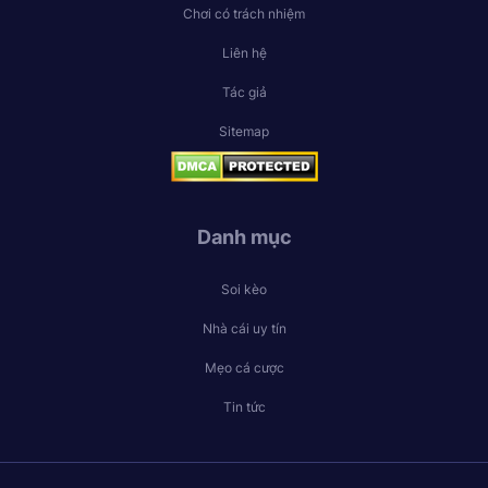
Chơi có trách nhiệm
Liên hệ
Tác giả
Sitemap
Danh mục
Soi kèo
Nhà cái uy tín
Mẹo cá cược
Tin tức