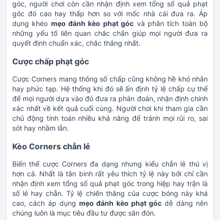
góc, người chơi còn cần nhận định xem tổng số quả phạt
góc đó cao hay thấp hơn so với mốc nhà cái đưa ra. Áp
dụng khéo
mẹo đánh kèo phạt góc
và phân tích toàn bộ
những yếu tố liên quan chắc chắn giúp mọi người đưa ra
quyết định chuẩn xác, chắc thắng nhất.
Cược chấp phạt góc
Cược Corners mang thông số chấp cũng không hề khó nhằn
hay phức tạp. Hệ thống khi đó sẽ ấn định tỷ lệ chấp cụ thể
để mọi người dựa vào đó đưa ra phán đoán, nhận định chính
xác nhất về kết quả cuối cùng. Người chơi khi tham gia cần
chủ động tính toán nhiều khả năng để tránh mọi rủi ro, sai
sót hay nhầm lẫn.
Kèo Corners chẵn lẻ
Biến thể cược Corners đa dạng nhưng kiểu chẵn lẻ thú vị
hơn cả. Nhất là tân binh rất yêu thích tỷ lệ này bởi chỉ cần
nhận định xem tổng số quả phạt góc trong hiệp hay trận là
số lẻ hay chẵn. Tỷ lệ chiến thắng của cược bóng này khá
cao, cách áp dụng
mẹo đánh kèo phạt góc
dễ dàng nên
chúng luôn là mục tiêu đầu tư được săn đón.