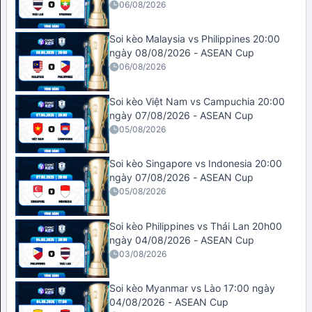
06/08/2026
Soi kèo Malaysia vs Philippines 20:00
ngày 08/08/2026 - ASEAN Cup
06/08/2026
Soi kèo Việt Nam vs Campuchia 20:00
ngày 07/08/2026 - ASEAN Cup
05/08/2026
Soi kèo Singapore vs Indonesia 20:00
ngày 07/08/2026 - ASEAN Cup
05/08/2026
Soi kèo Philippines vs Thái Lan 20h00
ngày 04/08/2026 - ASEAN Cup
03/08/2026
Soi kèo Myanmar vs Lào 17:00 ngày
04/08/2026 - ASEAN Cup