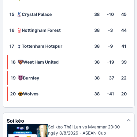
15
Crystal Palace
38
-10
45
16
Nottingham Forest
38
-3
44
17
Tottenham Hotspur
38
-9
41
18
West Ham United
38
-19
39
19
Burnley
38
-37
22
20
Wolves
38
-41
20
Soi kèo
Soi kèo Thái Lan vs Myanmar 20:00
ngày 8/8/2026 - ASEAN Cup