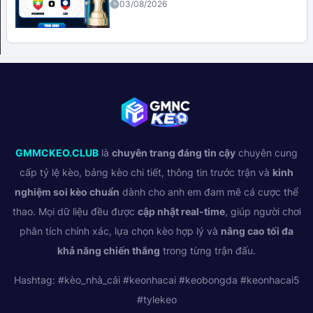
03/08/2026
GMMCKEO.CLUB
là
chuyên trang đáng tin cậy
chuyên cung
cấp tỷ lệ kèo, bảng kèo chi tiết, thông tin trước trận và
kinh
nghiệm soi kèo chuẩn
dành cho anh em đam mê cá cược thể
thao. Mọi dữ liệu đều được
cập nhật real-time
, giúp người chơi
phân tích chính xác, lựa chọn kèo hợp lý và
nâng cao tối đa
khả năng chiến thắng
trong từng trận đấu.
Hashtag: #kèo_nhà_cái #keonhacai #keobongda #keonhacai5
#tylekeo