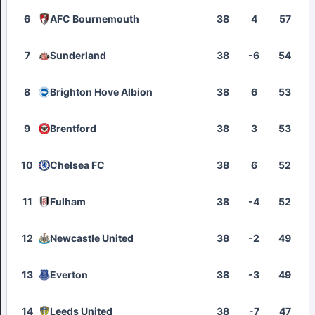
6
AFC Bournemouth
38
4
57
7
Sunderland
38
-6
54
8
Brighton Hove Albion
38
6
53
9
Brentford
38
3
53
10
Chelsea FC
38
6
52
11
Fulham
38
-4
52
12
Newcastle United
38
-2
49
13
Everton
38
-3
49
14
Leeds United
38
-7
47