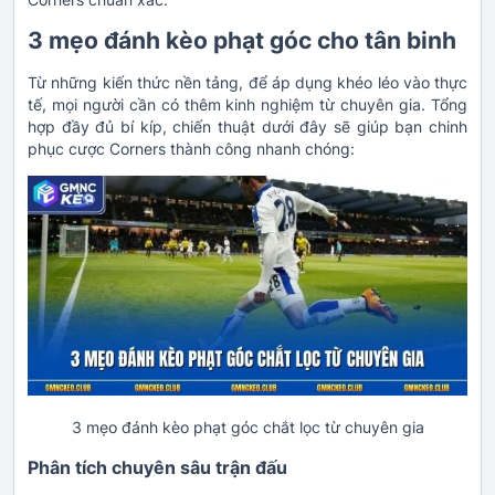
3 mẹo đánh kèo phạt góc cho tân binh
Từ những kiến thức nền tảng, để áp dụng khéo léo vào thực
tế, mọi người cần có thêm kinh nghiệm từ chuyên gia. Tổng
hợp đầy đủ bí kíp, chiến thuật dưới đây sẽ giúp bạn chinh
phục cược Corners thành công nhanh chóng:
3 mẹo đánh kèo phạt góc chắt lọc từ chuyên gia
Phân tích chuyên sâu trận đấu