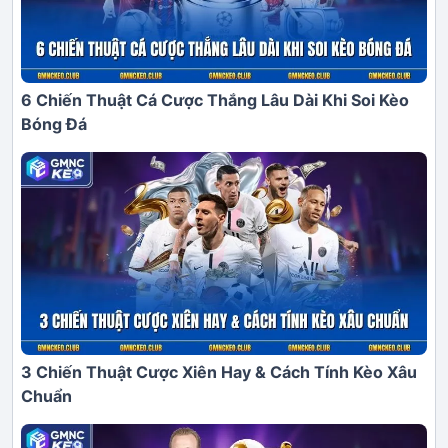
6 Chiến Thuật Cá Cược Thắng Lâu Dài Khi Soi Kèo
Bóng Đá
3 Chiến Thuật Cược Xiên Hay & Cách Tính Kèo Xâu
Chuẩn