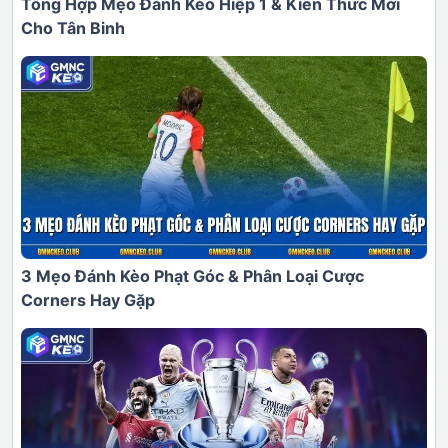
Tổng Hợp Mẹo Đánh Kèo Hiệp 1 & Kiến Thức Mới
Cho Tân Binh
3 Mẹo Đánh Kèo Phạt Góc & Phân Loại Cược
Corners Hay Gặp