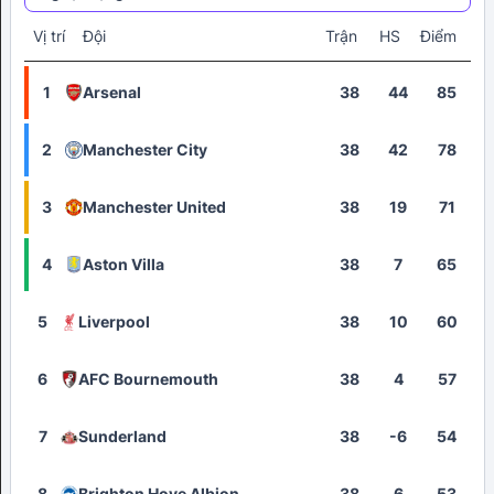
Vị trí
Đội
Trận
HS
Điểm
1
Arsenal
38
44
85
2
Manchester City
38
42
78
3
Manchester United
38
19
71
4
Aston Villa
38
7
65
5
Liverpool
38
10
60
6
AFC Bournemouth
38
4
57
7
Sunderland
38
-6
54
8
Brighton Hove Albion
38
6
53