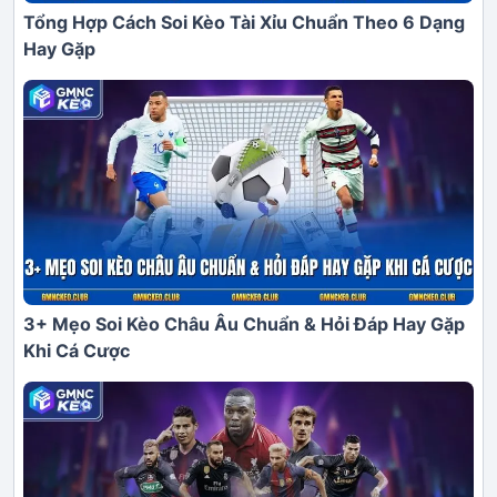
Tổng Hợp Cách Soi Kèo Tài Xỉu Chuẩn Theo 6 Dạng
Hay Gặp
3+ Mẹo Soi Kèo Châu Âu Chuẩn & Hỏi Đáp Hay Gặp
Khi Cá Cược