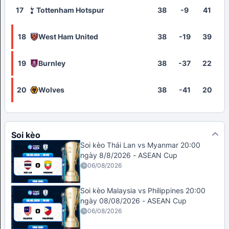
17
Tottenham Hotspur
38
-9
41
18
West Ham United
38
-19
39
19
Burnley
38
-37
22
20
Wolves
38
-41
20
Soi kèo
Soi kèo Thái Lan vs Myanmar 20:00
ngày 8/8/2026 - ASEAN Cup
06/08/2026
Soi kèo Malaysia vs Philippines 20:00
ngày 08/08/2026 - ASEAN Cup
06/08/2026