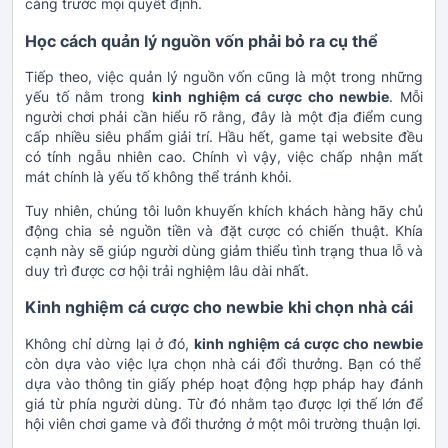
càng trước mọi quyết định.
Học cách quản lý nguồn vốn phải bỏ ra cụ thể
Tiếp theo, việc quản lý nguồn vốn cũng là một trong những
yếu tố nằm trong
kinh nghiệm cá cược cho newbie
. Mỗi
người chơi phải cần hiểu rõ rằng, đây là một địa điểm cung
cấp nhiều siêu phẩm giải trí. Hầu hết, game tại website đều
có tính ngẫu nhiên cao. Chính vì vậy, việc chấp nhận mất
mát chính là yếu tố không thể tránh khỏi.
Tuy nhiên, chúng tôi luôn khuyến khích khách hàng hãy chủ
động chia sẻ nguồn tiền và đặt cược có chiến thuật. Khía
cạnh này sẽ giúp người dùng giảm thiểu tình trạng thua lỗ và
duy trì được cơ hội trải nghiệm lâu dài nhất.
Kinh nghiệm cá cược cho newbie khi chọn nhà cái
Không chỉ dừng lại ở đó,
kinh nghiệm cá cược cho newbie
còn dựa vào việc lựa chọn nhà cái đổi thưởng. Bạn có thể
dựa vào thông tin giấy phép hoạt động hợp pháp hay đánh
giá từ phía người dùng. Từ đó nhằm tạo được lợi thế lớn để
hội viên chơi game và đổi thưởng ở một môi trường thuận lợi.