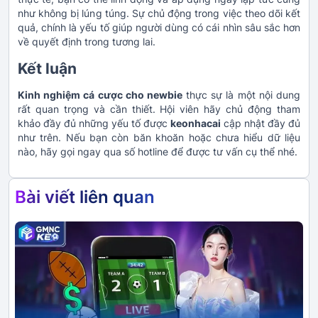
như không bị lúng túng. Sự chủ động trong việc theo dõi kết
quả, chính là yếu tố giúp người dùng có cái nhìn sâu sắc hơn
về quyết định trong tương lai.
Kết luận
Kinh nghiệm cá cược cho newbie
thực sự là một nội dung
rất quan trọng và cần thiết. Hội viên hãy chủ động tham
khảo đầy đủ những yếu tố được
keonhacai
cập nhật đầy đủ
như trên. Nếu bạn còn băn khoăn hoặc chưa hiểu dữ liệu
nào, hãy gọi ngay qua số hotline để được tư vấn cụ thể nhé.
Bài viết liên quan