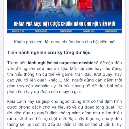
Khám phá mẹo đặt cược chuẩn dành cho hội viên mới
Tiến hành nghiên cứu kỹ từng dữ liệu
Trước hết,
kinh nghiệm cá cược cho newbie
sẽ đề cập đến
vấn đề nghiên cứu mọi dữ liệu. Mỗi hội viên hay chủ động
tìm hiểu thông tin cụ thể về game, trận đấu, lượt quay, hay
các yếu tố liên quan khác,… Mỗi người dùng cần dành thời
gian truy cập website uy tín của chúng tôi để đọc bài báo
phân tích hay dự đoán của chuyên gia.
Khía cạnh này sẽ giúp cho người dùng mới có thể định hình
được phong cách chơi và hiểu rõ về dự đoán tổng quát. Từ
đó việc đưa ra quyết định thông minh cũng như giảm thiểu
rủi ro sẽ được hỗ trợ chặt chẽ. Bạn hãy thực sự chú ý đến
thống kê, lịch sử thi đấu đã diễn ra để có thể chuẩn bị kỹ