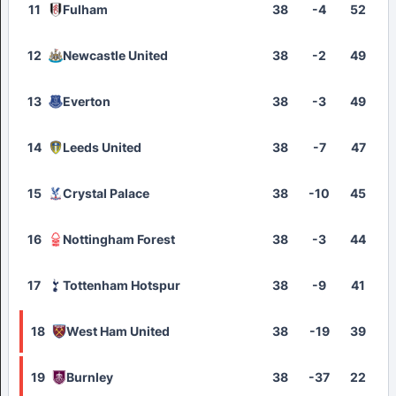
11
Fulham
38
-4
52
12
Newcastle United
38
-2
49
13
Everton
38
-3
49
14
Leeds United
38
-7
47
15
Crystal Palace
38
-10
45
16
Nottingham Forest
38
-3
44
17
Tottenham Hotspur
38
-9
41
18
West Ham United
38
-19
39
19
Burnley
38
-37
22