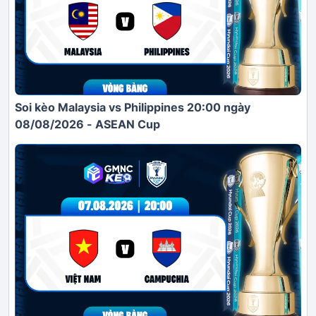
Soi kèo Malaysia vs Philippines 20:00 ngày
08/08/2026 - ASEAN Cup