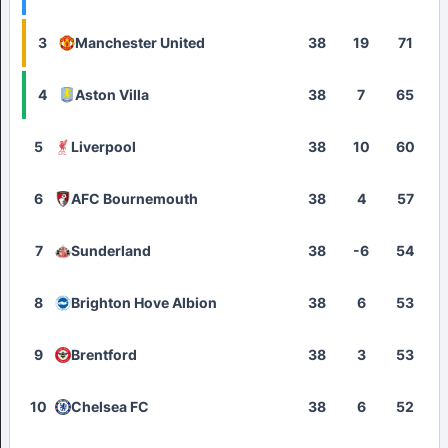
3
Manchester United
38
19
71
4
Aston Villa
38
7
65
5
Liverpool
38
10
60
6
AFC Bournemouth
38
4
57
7
Sunderland
38
-6
54
8
Brighton Hove Albion
38
6
53
9
Brentford
38
3
53
10
Chelsea FC
38
6
52