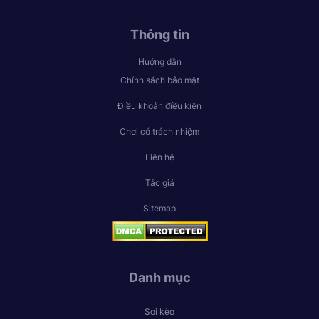
Thông tin
Hướng dẫn
Chính sách bảo mật
Điều khoản điều kiện
Chơi có trách nhiệm
Liên hệ
Tác giả
Sitemap
Danh mục
Soi kèo