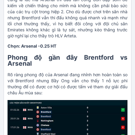
kiếm về chiến thắng cho mình mà không cần phải bào sức
của các trụ cột trong hiệp 2. Cho dù được chơi trên sân nhà
nhưng Brentford vẫn thi đấu không quá nhanh và mạnh như
lối chơi thường thấy, vì họ biết đôi công với đội chủ sân
Emirates không khác gì là tự sát, nhường kèo thắng trước
giờ nghỉ lại cho thầy trò HLV Arteta.
Chọn: Arsenal -0.25 HT
Phong độ gần đây Brentford vs
Arsenal
Rõ ràng phong độ của Arsenal đang nhỉnh hơn hoàn toàn so
với Brentford nhưng Bầy Ong vẫn cho thấy 1 nỗ lực phi
thường để có được cơ hội có được tấm vé tham dự giải đấu
châu Âu mùa sau: