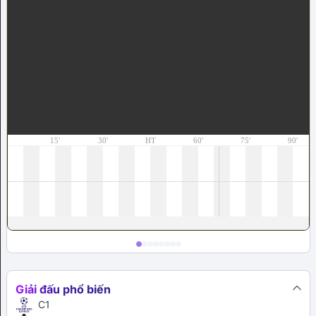
Giải đấu phổ biến
C1