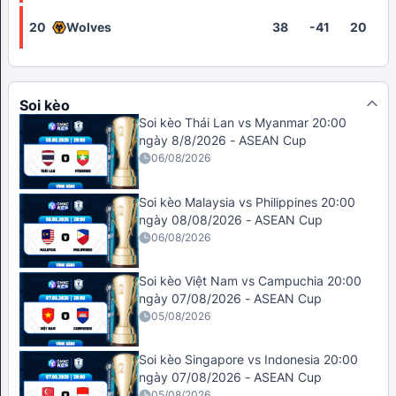
20
Wolves
38
-41
20
Soi kèo
Soi kèo Thái Lan vs Myanmar 20:00
ngày 8/8/2026 - ASEAN Cup
06/08/2026
Soi kèo Malaysia vs Philippines 20:00
ngày 08/08/2026 - ASEAN Cup
06/08/2026
Soi kèo Việt Nam vs Campuchia 20:00
ngày 07/08/2026 - ASEAN Cup
05/08/2026
Soi kèo Singapore vs Indonesia 20:00
ngày 07/08/2026 - ASEAN Cup
05/08/2026