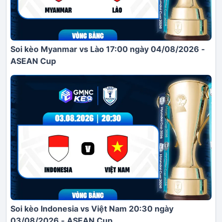
Soi kèo Myanmar vs Lào 17:00 ngày 04/08/2026 -
ASEAN Cup
Soi kèo Indonesia vs Việt Nam 20:30 ngày
03/08/2026 - ASEAN Cup