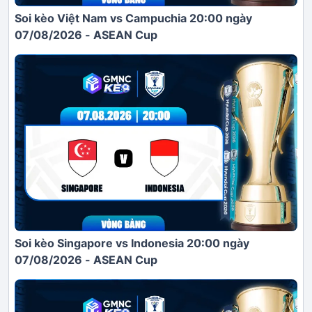
Soi kèo Việt Nam vs Campuchia 20:00 ngày
07/08/2026 - ASEAN Cup
Soi kèo Singapore vs Indonesia 20:00 ngày
07/08/2026 - ASEAN Cup