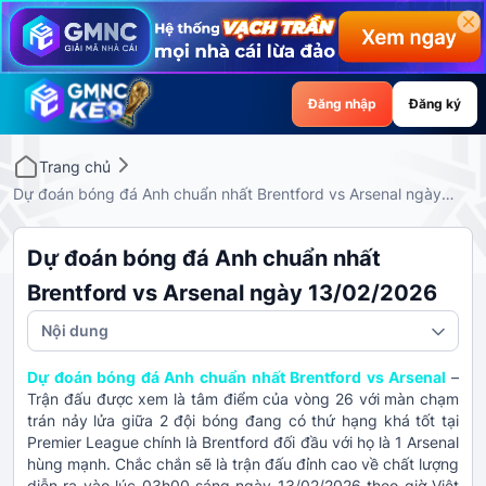
Đăng nhập
Đăng ký
Trang chủ
Dự đoán bóng đá Anh chuẩn nhất Brentford vs Arsenal ngày
13/02/2026
Dự đoán bóng đá Anh chuẩn nhất
Brentford vs Arsenal ngày 13/02/2026
Nội dung
Dự đoán bóng đá Anh chuẩn nhất Brentford vs Arsenal
–
Trận đấu được xem là tâm điểm của vòng 26 với màn chạm
trán nảy lửa giữa 2 đội bóng đang có thứ hạng khá tốt tại
Premier League chính là Brentford đối đầu với họ là 1 Arsenal
hùng mạnh. Chắc chắn sẽ là trận đấu đỉnh cao về chất lượng
diễn ra vào lúc 03h00 sáng ngày 13/02/2026 theo giờ Việt