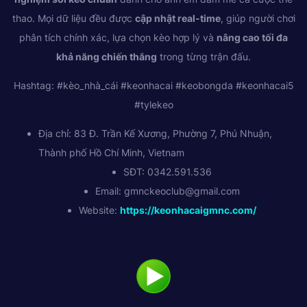
thao. Mọi dữ liệu đều được
cập nhật real-time
, giúp người chơi
phân tích chính xác, lựa chọn kèo hợp lý và
nâng cao tối đa
khả năng chiến thắng
trong từng trận đấu.
Hashtag: #kèo_nhà_cái #keonhacai #keobongda #keonhacai5
#tylekeo
Địa chỉ: 83 Đ. Trần Kế Xương, Phường 7, Phú Nhuận,
Thành phố Hồ Chí Minh, Vietnam
SĐT: 0342.591.536
Email:
gmnckeoclub@gmail.com
Website:
https://keonhacaigmnc.com/