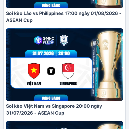
Soi kèo Lào vs Philippines 17:00 ngày 01/08/2026 -
ASEAN Cup
Soi kèo Việt Nam vs Singapore 20:00 ngày
31/07/2026 - ASEAN Cup