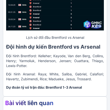
Lịch sử đối đầu Brentford vs Arsenal
Đội hình dự kiến Brentford vs Arsenal
Đội hình Brentford: Kelleher; Kayode, Van den Berg, Collins,
Henry; Yarmoliuk, Henderson, Jensen; Ouattara, Thiago,
Lewis-Potter.
Đội hình Arsenal: Raya; White, Saliba, Gabriel, Calafiori;
Havertz, Zubimendi, Rice; Madueke, Jesus, Trossard.
Dự đoán tỷ số trận đấu: Brentford 1-3 Arsenal
Bài viết liên quan