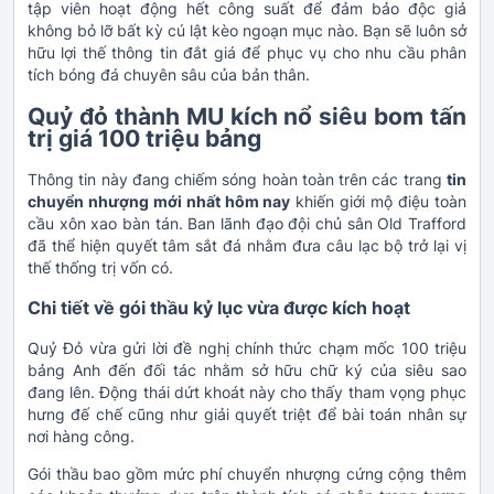
tập viên hoạt động hết công suất để đảm bảo độc giả
không bỏ lỡ bất kỳ cú lật kèo ngoạn mục nào. Bạn sẽ luôn sở
hữu lợi thế thông tin đắt giá để phục vụ cho nhu cầu phân
tích bóng đá chuyên sâu của bản thân.
Quỷ đỏ thành MU kích nổ siêu bom tấn
trị giá 100 triệu bảng
Thông tin này đang chiếm sóng hoàn toàn trên các trang
tin
chuyển nhượng mới nhất hôm nay
khiến giới mộ điệu toàn
cầu xôn xao bàn tán. Ban lãnh đạo đội chủ sân Old Trafford
đã thể hiện quyết tâm sắt đá nhằm đưa câu lạc bộ trở lại vị
thế thống trị vốn có.
Chi tiết về gói thầu kỷ lục vừa được kích hoạt
Quỷ Đỏ vừa gửi lời đề nghị chính thức chạm mốc 100 triệu
bảng Anh đến đối tác nhằm sở hữu chữ ký của siêu sao
đang lên. Động thái dứt khoát này cho thấy tham vọng phục
hưng đế chế cũng như giải quyết triệt để bài toán nhân sự
nơi hàng công.
Gói thầu bao gồm mức phí chuyển nhượng cứng cộng thêm