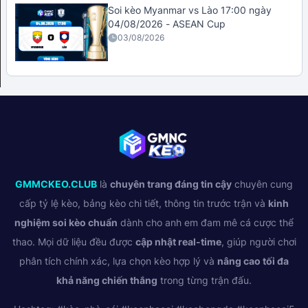
Soi kèo Myanmar vs Lào 17:00 ngày
04/08/2026 - ASEAN Cup
03/08/2026
GMMCKEO.CLUB
là
chuyên trang đáng tin cậy
chuyên cung
cấp tỷ lệ kèo, bảng kèo chi tiết, thông tin trước trận và
kinh
nghiệm soi kèo chuẩn
dành cho anh em đam mê cá cược thể
thao. Mọi dữ liệu đều được
cập nhật real-time
, giúp người chơi
phân tích chính xác, lựa chọn kèo hợp lý và
nâng cao tối đa
khả năng chiến thắng
trong từng trận đấu.