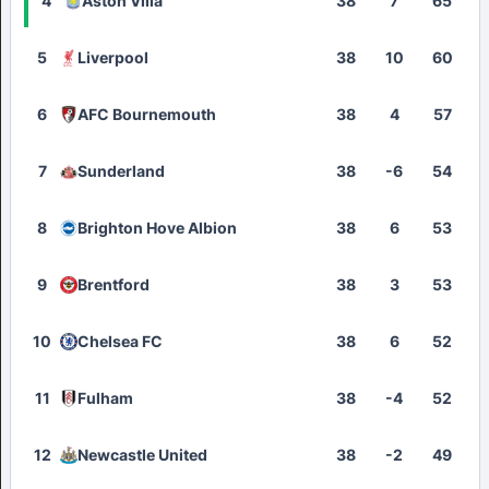
4
Aston Villa
38
7
65
5
Liverpool
38
10
60
6
AFC Bournemouth
38
4
57
7
Sunderland
38
-6
54
8
Brighton Hove Albion
38
6
53
9
Brentford
38
3
53
10
Chelsea FC
38
6
52
11
Fulham
38
-4
52
12
Newcastle United
38
-2
49