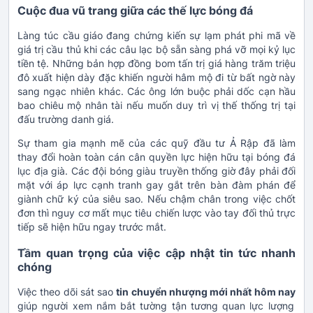
Cuộc đua vũ trang giữa các thế lực bóng đá
Làng túc cầu giáo đang chứng kiến sự lạm phát phi mã về
giá trị cầu thủ khi các câu lạc bộ sẵn sàng phá vỡ mọi kỷ lục
tiền tệ. Những bản hợp đồng bom tấn trị giá hàng trăm triệu
đô xuất hiện dày đặc khiến người hâm mộ đi từ bất ngờ này
sang ngạc nhiên khác. Các ông lớn buộc phải dốc cạn hầu
bao chiêu mộ nhân tài nếu muốn duy trì vị thế thống trị tại
đấu trường danh giá.
Sự tham gia mạnh mẽ của các quỹ đầu tư Ả Rập đã làm
thay đổi hoàn toàn cán cân quyền lực hiện hữu tại bóng đá
lục địa già. Các đội bóng giàu truyền thống giờ đây phải đối
mặt với áp lực cạnh tranh gay gắt trên bàn đàm phán để
giành chữ ký của siêu sao. Nếu chậm chân trong việc chốt
đơn thì nguy cơ mất mục tiêu chiến lược vào tay đối thủ trực
tiếp sẽ hiện hữu ngay trước mắt.
Tầm quan trọng của việc cập nhật tin tức nhanh
chóng
Việc theo dõi sát sao
tin chuyển nhượng mới nhất hôm nay
giúp người xem nắm bắt tường tận tương quan lực lượng