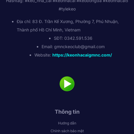
Hashtag: #kèo_nhà_cái #keonhacai #keobongda #keonhacai5
#tylekeo
Địa chỉ: 83 Đ. Trần Kế Xương, Phường 7, Phú Nhuận,
Thành phố Hồ Chí Minh, Vietnam
SĐT: 0342.591.536
Email:
gmnckeoclub@gmail.com
Website:
https://keonhacaigmnc.com/
Thông tin
Hướng dẫn
Chính sách bảo mật