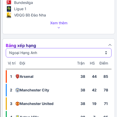
Bundesliga
Ligue 1
VĐQG Bồ Đào Nha
Xem thêm
Bảng xếp hạng
Ngoại Hạng Anh
Vị trí
Đội
Trận
HS
Điểm
1
Arsenal
38
44
85
2
Manchester City
38
42
78
3
Manchester United
38
19
71