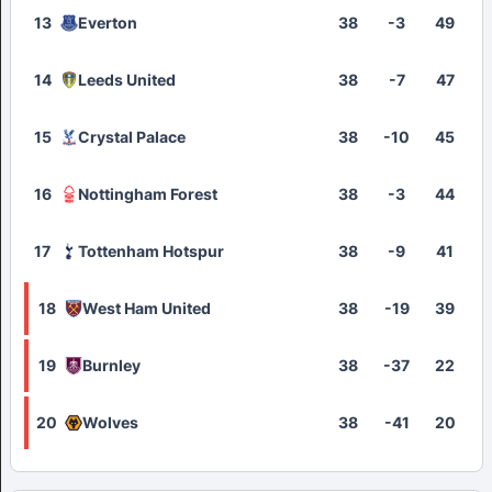
13
Everton
38
-3
49
14
Leeds United
38
-7
47
15
Crystal Palace
38
-10
45
16
Nottingham Forest
38
-3
44
17
Tottenham Hotspur
38
-9
41
18
West Ham United
38
-19
39
19
Burnley
38
-37
22
20
Wolves
38
-41
20