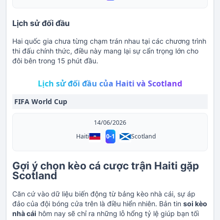
Lịch sử đối đầu
Hai quốc gia chưa từng chạm trán nhau tại các chương trình
thi đấu chính thức, điều này mang lại sự cẩn trọng lớn cho
đôi bên trong 15 phút đầu.
Lịch sử đối đầu của Haiti và Scotland
FIFA World Cup
14/06/2026
Haiti
0
-
1
Scotland
Gợi ý chọn kèo cá cược trận Haiti gặp
Scotland
Căn cứ vào dữ liệu biến động từ bảng kèo nhà cái, sự áp
đảo của đội bóng cửa trên là điều hiển nhiên. Bản tin
soi kèo
nhà cái
hôm nay sẽ chỉ ra những lỗ hổng tỷ lệ giúp bạn tối