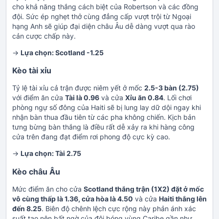
cho khả năng thắng cách biệt của Robertson và các đồng
đội. Sức ép nghẹt thở cùng đẳng cấp vượt trội từ Ngoại
hạng Anh sẽ giúp đại diện châu Âu dễ dàng vượt qua rào
cản cược chấp này.
->
Lựa chọn: Scotland -1.25
Kèo tài xỉu
Tỷ lệ tài xỉu cả trận được niêm yết ở mốc
2.5-3 bàn (2.75)
với điểm ăn cửa
Tài là 0.96
và cửa
Xỉu ăn 0.84
. Lối chơi
phòng ngự số đông của Haiti sẽ bị lung lay dữ dội ngay khi
nhận bàn thua đầu tiên từ các pha không chiến. Kịch bản
tưng bừng bàn thắng là điều rất dễ xảy ra khi hàng công
cửa trên đang đạt điểm rơi phong độ cực kỳ cao.
->
Lựa chọn: Tài 2.75
Kèo châu Âu
Mức điểm ăn cho cửa
Scotland
thắng trận (1X2) đặt ở mốc
vô cùng thấp là 1.36, cửa hòa là 4.50
và cửa
Haiti
thắng lên
đến 8.25
. Biên độ chênh lệch cực rộng này phản ánh xác
suất tạo nên bất ngờ của đội bóng vùng Caribe gần như