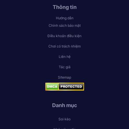
Thông tin
Hướng dẫn
Chính sách bảo mật
Điều khoản điều kiện
Chơi có trách nhiệm
Liên hệ
Tác giả
Sitemap
Danh mục
Soi kèo