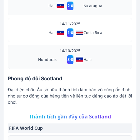
Haiti
2
-
0
Nicaragua
14/11/2025
Haiti
1
-
0
Costa Rica
14/10/2025
Honduras
3
-
0
Haiti
Phong độ đội Scotland
Đại diện châu Âu sở hữu thành tích làm bàn vô cùng ổn định
nhờ sự cơ động của hàng tiền vệ liên tục dâng cao áp đặt lối
chơi.
Thành tích gần đây của Scotland
FIFA World Cup