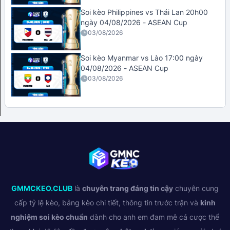
Soi kèo Philippines vs Thái Lan 20h00
ngày 04/08/2026 - ASEAN Cup
03/08/2026
Soi kèo Myanmar vs Lào 17:00 ngày
04/08/2026 - ASEAN Cup
03/08/2026
GMMCKEO.CLUB
là
chuyên trang đáng tin cậy
chuyên cung
cấp tỷ lệ kèo, bảng kèo chi tiết, thông tin trước trận và
kinh
nghiệm soi kèo chuẩn
dành cho anh em đam mê cá cược thể