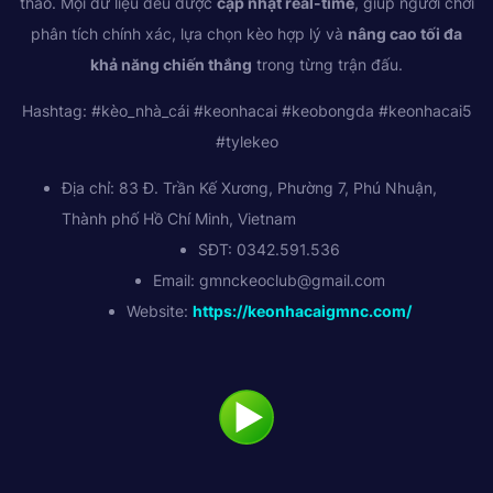
thao. Mọi dữ liệu đều được
cập nhật real-time
, giúp người chơi
phân tích chính xác, lựa chọn kèo hợp lý và
nâng cao tối đa
khả năng chiến thắng
trong từng trận đấu.
Hashtag: #kèo_nhà_cái #keonhacai #keobongda #keonhacai5
#tylekeo
Địa chỉ: 83 Đ. Trần Kế Xương, Phường 7, Phú Nhuận,
Thành phố Hồ Chí Minh, Vietnam
SĐT: 0342.591.536
Email:
gmnckeoclub@gmail.com
Website:
https://keonhacaigmnc.com/