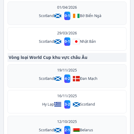
01/04/2026
Scotland
0
-
1
Bờ Biển Ngà
29/03/2026
Nhật Bản
Scotland
0
-
1
Vòng loại World Cup khu vực châu Âu
19/11/2025
Scotland
4
-
2
Đan Mạch
16/11/2025
Hy Lạp
3
-
2
Scotland
12/10/2025
Scotland
2
-
1
Belarus