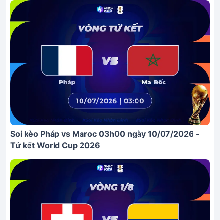
Soi kèo Pháp vs Maroc 03h00 ngày 10/07/2026 -
Tứ kết World Cup 2026