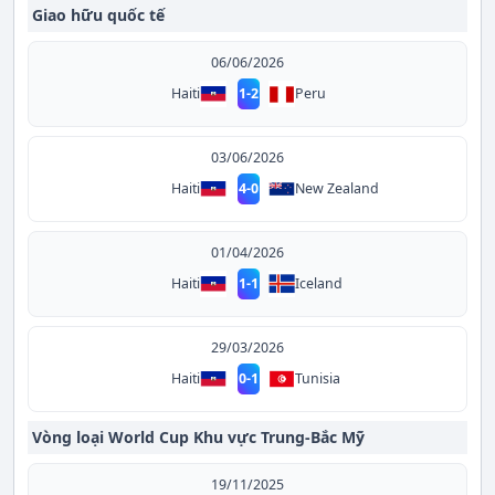
Giao hữu quốc tế
06/06/2026
Haiti
1
-
2
Peru
03/06/2026
Haiti
4
-
0
New Zealand
01/04/2026
Haiti
1
-
1
Iceland
29/03/2026
Haiti
0
-
1
Tunisia
Vòng loại World Cup Khu vực Trung-Bắc Mỹ
19/11/2025