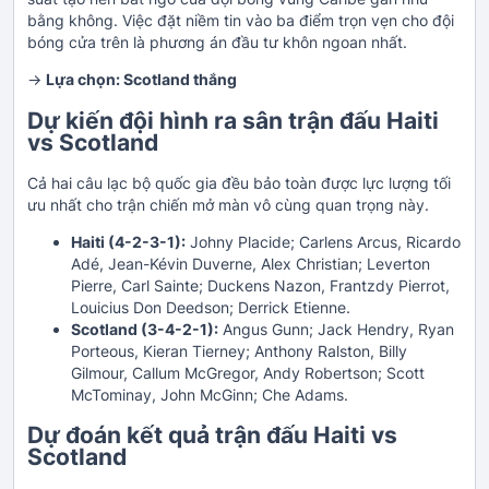
bằng không. Việc đặt niềm tin vào ba điểm trọn vẹn cho đội
bóng cửa trên là phương án đầu tư khôn ngoan nhất.
->
Lựa chọn: Scotland thắng
Dự kiến đội hình ra sân trận đấu Haiti
vs Scotland
Cả hai câu lạc bộ quốc gia đều bảo toàn được lực lượng tối
ưu nhất cho trận chiến mở màn vô cùng quan trọng này.
Haiti (4-2-3-1):
Johny Placide; Carlens Arcus, Ricardo
Adé, Jean-Kévin Duverne, Alex Christian; Leverton
Pierre, Carl Sainte; Duckens Nazon, Frantzdy Pierrot,
Louicius Don Deedson; Derrick Etienne.
Scotland (3-4-2-1):
Angus Gunn; Jack Hendry, Ryan
Porteous, Kieran Tierney; Anthony Ralston, Billy
Gilmour, Callum McGregor, Andy Robertson; Scott
McTominay, John McGinn; Che Adams.
Dự đoán kết quả trận đấu Haiti vs
Scotland