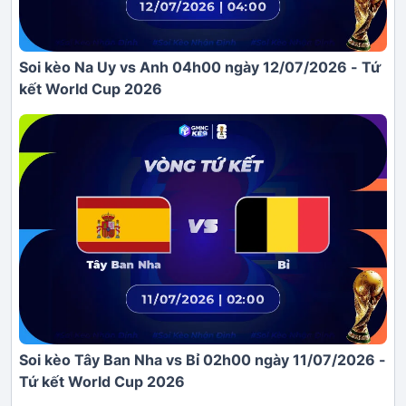
Soi kèo Na Uy vs Anh 04h00 ngày 12/07/2026 - Tứ
kết World Cup 2026
Soi kèo Tây Ban Nha vs Bỉ 02h00 ngày 11/07/2026 -
Tứ kết World Cup 2026