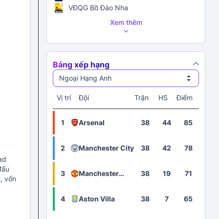
VĐQG Bồ Đào Nha
Xem thêm
Bảng xếp hạng
Ngoại Hạng Anh
Vị trí
Đội
Trận
HS
Điểm
1
Arsenal
38
44
85
2
Manchester City
38
42
78
ad
đấu
3
Manchester
38
19
71
, vốn
United
4
Aston Villa
38
7
65