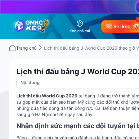
Soi kèo
Kèo nhà cái
Trang chủ
Lịch thi đấu bảng J World Cup 2026 theo giờ 
Lịch thi đấu bảng J World Cup 20
Nội dung
Lịch thi đấu World Cup 2026
tại bảng J đang trở thành tâm
sự góp mặt của dàn sao Nam Mỹ cùng các đối thủ khó lườn
những bữa tiệc bóng đá tấn công rực lửa. Để bạn thuận tiện
sang giờ Hà Nội chi tiết ngay sau đây.
Nhận định sức mạnh các đội tuyển tại 
Bảng J được giới chuyên môn đánh giá là bảng đấu có sự ch