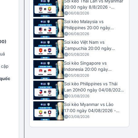
Soi kèo Thái Lan vs Myanmar
20:00 ngày 8/8/2026 -
ASEAN Cup
06/08/2026
Soi kèo Malaysia vs
Philippines 20:00 ngày
08/08/2026 - ASEAN Cup
06/08/2026
00)
Soi kèo Việt Nam vs
Campuchia 20:00 ngày
quả
07/08/2026 - ASEAN Cup
05/08/2026
Soi kèo Singapore vs
cập
Indonesia 20:00 ngày
07/08/2026 - ASEAN Cup
05/08/2026
 quốc
Soi kèo Philippines vs Thái
Lan 20h00 ngày 04/08/2026
- ASEAN Cup
03/08/2026
Soi kèo Myanmar vs Lào
17:00 ngày 04/08/2026 -
ASEAN Cup
03/08/2026