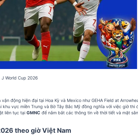
 J World Cup 2026
ân vận động hiện đại tại Hoa Kỳ và Mexico như GEHA Field at Arrowhe
tại khu vực miền Trung và Bờ Tây Bắc Mỹ đồng nghĩa với việc giờ thi 
t liên tục tại
GMNC
để nắm bắt các thông tin về thời tiết và mặt sân
 2026 theo giờ Việt Nam