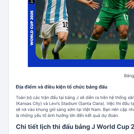
Bảng
Địa điểm và điều kiện tổ chức bảng đấu
Toàn bộ các trận đấu tại bảng J sẽ diễn ra trên hệ thống s
(Kansas City) và Levi’s Stadium (Santa Clara). Việc thi đấu 
sẽ rơi vào khung giờ sáng sớm tại Việt Nam. Bạn nên cập nhậ
là những yếu tố ảnh hưởng lớn đến kết quả dự đoán.
Chi tiết lịch thi đấu bảng J World Cup