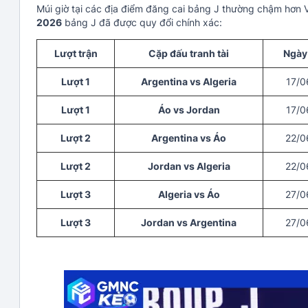
Múi giờ tại các địa điểm đăng cai bảng J thường chậm hơn 
2026
bảng J đã được quy đổi chính xác:
Lượt trận
Cặp đấu tranh tài
Ngày 
Lượt 1
Argentina vs Algeria
17/0
Lượt 1
Áo vs Jordan
17/0
Lượt 2
Argentina vs Áo
22/0
Lượt 2
Jordan vs Algeria
22/0
Lượt 3
Algeria vs Áo
27/0
Lượt 3
Jordan vs Argentina
27/0