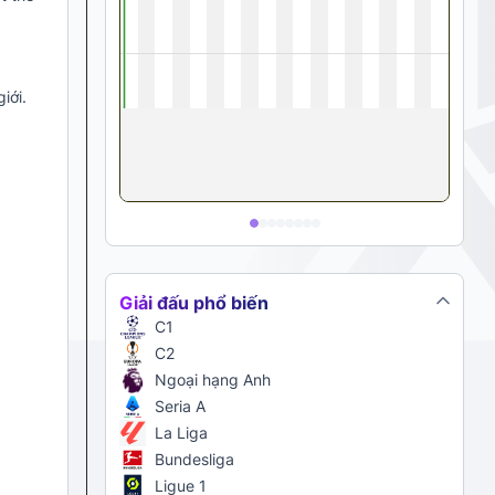
iới.
Giải đấu phổ biến
C1
C2
Ngoại hạng Anh
Seria A
La Liga
Bundesliga
Ligue 1