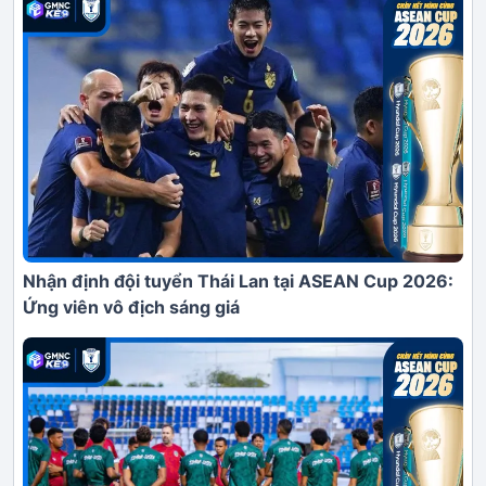
Nhận định đội tuyển Thái Lan tại ASEAN Cup 2026:
Ứng viên vô địch sáng giá