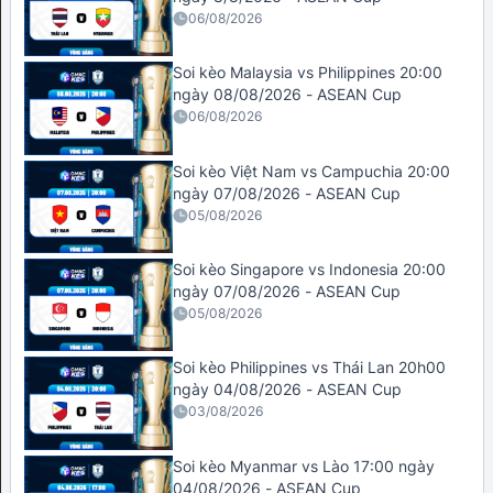
06/08/2026
Soi kèo Malaysia vs Philippines 20:00
ngày 08/08/2026 - ASEAN Cup
06/08/2026
Soi kèo Việt Nam vs Campuchia 20:00
ngày 07/08/2026 - ASEAN Cup
05/08/2026
Soi kèo Singapore vs Indonesia 20:00
ngày 07/08/2026 - ASEAN Cup
05/08/2026
Soi kèo Philippines vs Thái Lan 20h00
ngày 04/08/2026 - ASEAN Cup
03/08/2026
Soi kèo Myanmar vs Lào 17:00 ngày
04/08/2026 - ASEAN Cup