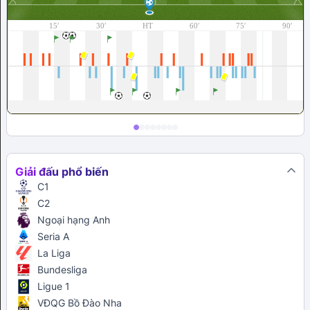
Giải đấu phổ biến
C1
C2
Ngoại hạng Anh
Seria A
La Liga
Bundesliga
Ligue 1
VĐQG Bồ Đào Nha