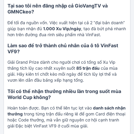
Tại sao tôi nên đăng nhập cả GioVangTV và
GMNCkeo?
Để tối đa nguồn vốn. Việc xuất hiện tại cả 2 “đại bản doanh”
giúp bạn nhận đủ
1.000 Xu Vip/ngày
, tạo đà bứt phá nhanh
hơn trên đường đua rinh siêu phẩm nhà VinFast.
Làm sao để trở thành chủ nhân của ô tô VinFast
VF9?
Giải Grand Prize dành cho người chơi có tổng số Xu Vip
thắng tích lũy cao nhất xuyên suốt
85 trận đấu
của mùa
giải. Hãy kiên trì chốt kèo mỗi ngày để tích lũy lợi thế và
vươn lên dẫn đầu bảng xếp hạng tổng.
Tôi có thể nhận thưởng nhiều lần trong suốt mùa
World Cup không?
Hoàn toàn được. Bạn có thể liên tục lọt vào
danh sách nhận
thưởng
trong từng trận đấu riêng lẻ để gom Card điện thoại
hoặc Code thưởng, mà vẫn giữ nguyên cơ hội cạnh tranh
giải Đặc biệt VinFast VF9 ở cuối mùa giải.