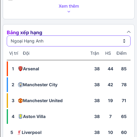
Xem thêm
Bảng xếp hạng
Ngoại Hạng Anh
Vị trí
Đội
Trận
HS
Điểm
1
Arsenal
38
44
85
2
Manchester City
38
42
78
3
Manchester United
38
19
71
4
Aston Villa
38
7
65
5
Liverpool
38
10
60