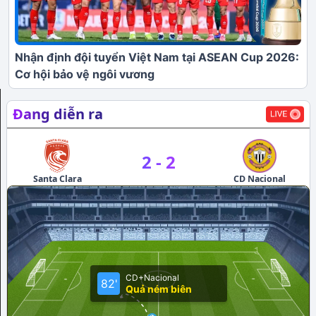
Nhận định đội tuyển Việt Nam tại ASEAN Cup 2026:
Cơ hội bảo vệ ngôi vương
Đang diễn ra
2
-
2
Santa Clara
CD Nacional