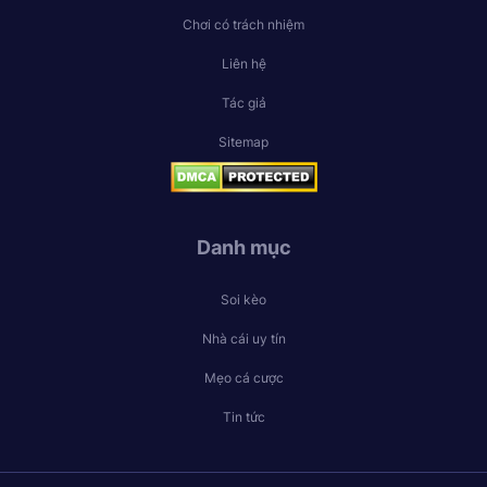
Chơi có trách nhiệm
Liên hệ
Tác giả
Sitemap
Danh mục
Soi kèo
Nhà cái uy tín
Mẹo cá cược
Tin tức