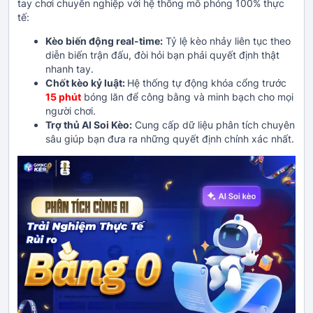
tay chơi chuyên nghiệp với hệ thống mô phỏng 100% thực
tế:
Kèo biến động real-time:
Tỷ lệ kèo nhảy liên tục theo
diễn biến trận đấu, đòi hỏi bạn phải quyết định thật
nhanh tay.
Chốt kèo kỷ luật:
Hệ thống tự động khóa cổng trước
15 phút
bóng lăn để công bằng và minh bạch cho mọi
người chơi.
Trợ thủ AI Soi Kèo:
Cung cấp dữ liệu phân tích chuyên
sâu giúp bạn đưa ra những quyết định chính xác nhất.