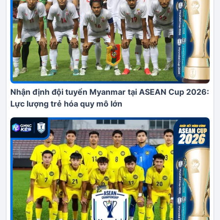
Nhận định đội tuyển Myanmar tại ASEAN Cup 2026:
Lực lượng trẻ hóa quy mô lớn